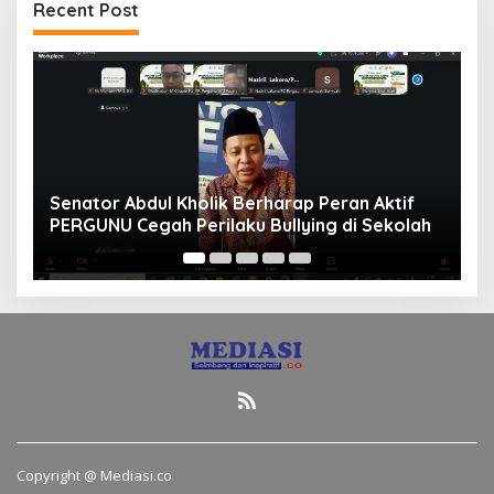
Recent Post
Senator Abdul Kholik Berharap Peran Aktif
Had
PERGUNU Cegah Perilaku Bullying di Sekolah
Ind
Copyright @ Mediasi.co