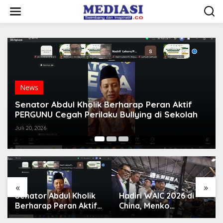
Lewati
ke
konten
News
 Abdul Kholik Berharap Peran Aktif
Hadiri WAI
 Cegah Perilaku Bullying di Sekolah
Indonesia 
6
Juli 20, 2026
«
»
Senator Abdul Kholik
Hadiri WAIC 2026 di
Berharap Peran Aktif
China, Menko
I
PERGUNU Cegah
Airlangga : Indonesia
M