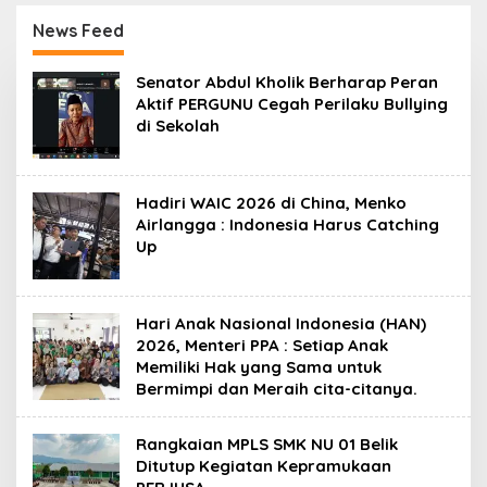
Perilaku Bullying di
Harus Catching Up
Sekolah
News Feed
c
Mediasi.co
Senator Abdul Kholik Berharap Peran
Aktif PERGUNU Cegah Perilaku Bullying
di Sekolah
Hadiri WAIC 2026 di China, Menko
Airlangga : Indonesia Harus Catching
Up
Hari Anak Nasional Indonesia (HAN)
2026, Menteri PPA : Setiap Anak
Memiliki Hak yang Sama untuk
Bermimpi dan Meraih cita-citanya.
Rangkaian MPLS SMK NU 01 Belik
Ditutup Kegiatan Kepramukaan